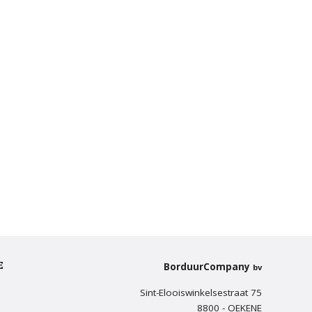
E
BorduurCompany
bv
Sint-Elooiswinkelsestraat 75
8800 - OEKENE