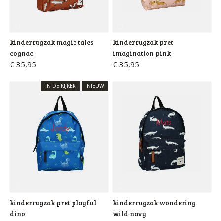
kinderrugzak magic tales
kinderrugzak pret
cognac
imagination pink
€ 35,95
€ 35,95
IN DE KIJKER
NIEUW
kinderrugzak pret playful
kinderrugzak wondering
dino
wild navy