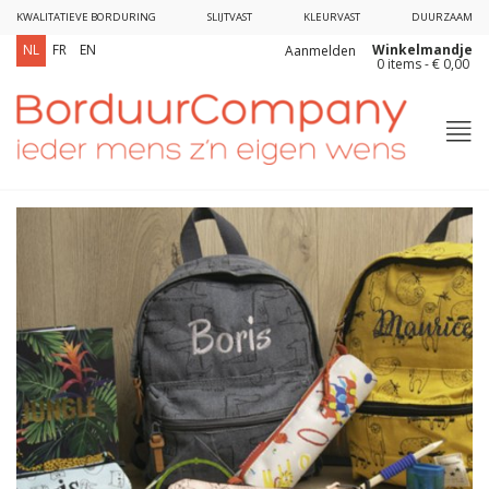
KWALITATIEVE BORDURING
SLIJTVAST
KLEURVAST
DUURZAAM
Winkelmandje
NL
FR
EN
Aanmelden
0 items - € 0,00